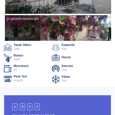
22 görselin tümünü gör
Yatak Odası
Kapasite
Oda
Kişi
Banyo
Havuz
Adet
Metrekare
İnternet
m²
Yok
Park Yeri
Klima
Araçlık
Yok
₺
$
€
£