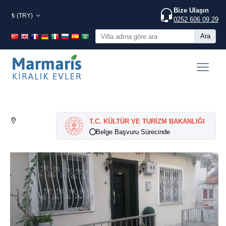
Bize Ulaşın
₺ (TRY)
0252 606 09 29
Ara
T.C. KÜLTÜR VE TURİZM BAKANLIĞI
Belge Başvuru Sürecinde