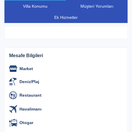
8.825 ₺ Gecelik
61.775 ₺ Haftalık
Villa Konumu
Müşteri Yorumları
Ek Hizmetler
01 Eylül 2026 / 30 Eylül 2026
8.240 ₺ Gecelik
57.680 ₺ Haftalık
01 Ekim 2026 / 31 Ekim 2026
Mesafe Bilgileri
7.060 ₺ Gecelik
49.420 ₺ Haftalık
Market
Deniz/Plaj
Restaurant
Havalimanı
Otogar