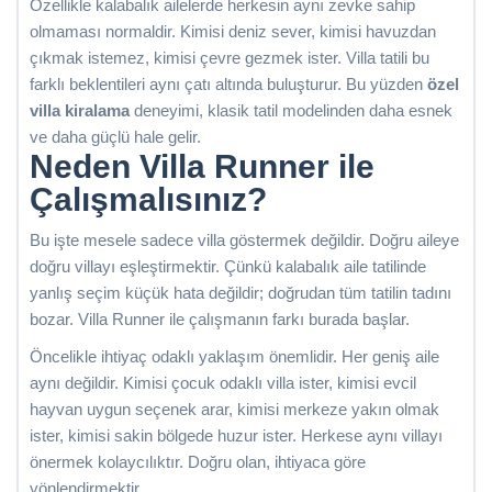
Özellikle kalabalık ailelerde herkesin aynı zevke sahip
olmaması normaldir. Kimisi deniz sever, kimisi havuzdan
çıkmak istemez, kimisi çevre gezmek ister. Villa tatili bu
farklı beklentileri aynı çatı altında buluşturur. Bu yüzden
özel
villa kiralama
deneyimi, klasik tatil modelinden daha esnek
ve daha güçlü hale gelir.
Neden Villa Runner ile
Çalışmalısınız?
Bu işte mesele sadece villa göstermek değildir. Doğru aileye
doğru villayı eşleştirmektir. Çünkü kalabalık aile tatilinde
yanlış seçim küçük hata değildir; doğrudan tüm tatilin tadını
bozar. Villa Runner ile çalışmanın farkı burada başlar.
Öncelikle ihtiyaç odaklı yaklaşım önemlidir. Her geniş aile
aynı değildir. Kimisi çocuk odaklı villa ister, kimisi evcil
hayvan uygun seçenek arar, kimisi merkeze yakın olmak
ister, kimisi sakin bölgede huzur ister. Herkese aynı villayı
önermek kolaycılıktır. Doğru olan, ihtiyaca göre
yönlendirmektir.