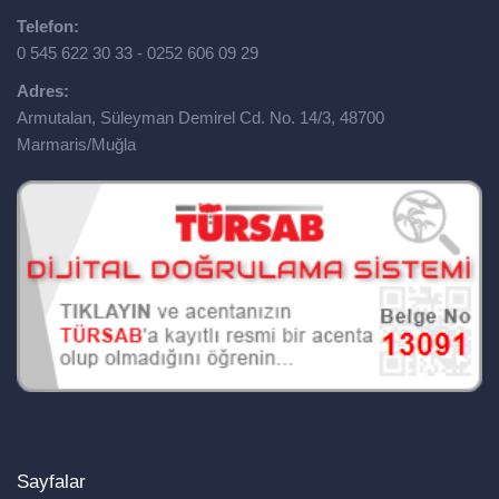
Telefon:
0 545 622 30 33 - 0252 606 09 29
Adres:
Armutalan, Süleyman Demirel Cd. No. 14/3, 48700
Marmaris/Muğla
Sayfalar