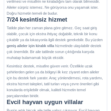
verilmesi ve misafirin ne kiraladığını tam olarak bilmesidir.
Aileler sürpriz istemez. Ne görüyorsa onu yaşamak ister.
Doğru hizmetin temeli de budur.
7/24 kesintisiz hizmet
Tatilde plan her zaman plana göre gitmez. Geç saat giriş
olabilir, çocuk için ekstra ihtiyaç doğabilir, teknik bir konu
çıkabilir ya da lokasyonla ilgili destek gerekebilir. Bu yüzden
geniş aileler için kiralık villa
hizmetinde ulaşılabilir destek
çok önemlidir. Bir aile tatilinde sorun çıktığında karşıda
muhatap bulamamak büyük eksidir.
Kesintisiz destek, misafire güven verir. Özellikle uzak
şehirlerden gelen ya da bölgeyi ilk kez ziyaret eden aileler
için bu destek fark yaratır. Araç yönlendirmesi, rota yardımı,
ekstra hizmet talepleri, tatil turları veya çevre önerileri gibi
konularda erişilebilir olmak, kaliteli hizmetin temel
parçalarından biridir.
Evcil hayvan uygun villalar
Bugün artık birçok aile tatile yalnız çıkmıyor. Evcil hayvan