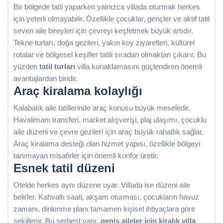
Bir bölgede tatil yaparken yalnızca villada oturmak herkes
için yeterli olmayabilir. Özellikle çocuklar, gençler ve aktif tatil
seven aile bireyleri için çevreyi keşfetmek büyük artıdır.
Tekne turları, doğa gezileri, yakın koy ziyaretleri, kültürel
rotalar ve bölgesel keşifler tatili sıradan olmaktan çıkarır. Bu
yüzden
tatil turları
villa konaklamasını güçlendiren önemli
avantajlardan biridir.
Araç kiralama kolaylığı
Kalabalık aile tatillerinde araç konusu büyük meseledir.
Havalimanı transferi, market alışverişi, plaj ulaşımı, çocuklu
aile düzeni ve çevre gezileri için araç büyük rahatlık sağlar.
Araç kiralama desteği olan hizmet yapısı, özellikle bölgeyi
tanımayan misafirler için önemli konfor üretir.
Esnek tatil düzeni
Otelde herkes aynı düzene uyar. Villada ise düzeni aile
belirler. Kahvaltı saati, akşam oturması, çocukların havuz
zamanı, dinlenme planı tamamen kişisel ihtiyaçlara göre
şekillenir. Bu serbest yapı,
geniş aileler için kiralık villa