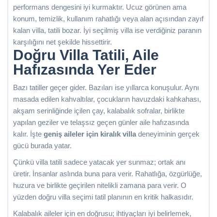
performans dengesini iyi kurmaktır. Ucuz görünen ama
konum, temizlik, kullanım rahatlığı veya alan açısından zayıf
kalan villa, tatili bozar. İyi seçilmiş villa ise verdiğiniz paranın
karşılığını net şekilde hissettirir.
Doğru Villa Tatili, Aile
Hafızasında Yer Eder
Bazı tatiller geçer gider. Bazıları ise yıllarca konuşulur. Aynı
masada edilen kahvaltılar, çocukların havuzdaki kahkahası,
akşam serinliğinde içilen çay, kalabalık sofralar, birlikte
yapılan geziler ve telaşsız geçen günler aile hafızasında
kalır. İşte
geniş aileler için kiralık villa
deneyiminin gerçek
gücü burada yatar.
Çünkü villa tatili sadece yatacak yer sunmaz; ortak anı
üretir. İnsanlar aslında buna para verir. Rahatlığa, özgürlüğe,
huzura ve birlikte geçirilen nitelikli zamana para verir. O
yüzden doğru villa seçimi tatil planının en kritik halkasıdır.
Kalabalık aileler için en doğrusu; ihtiyaçları iyi belirlemek,