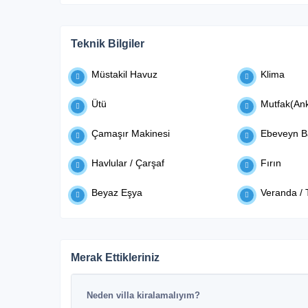
Teknik Bilgiler
Müstakil Havuz
Klima
Ütü
Mutfak(Ank
Çamaşır Makinesi
Ebeveyn B
Havlular / Çarşaf
Fırın
Beyaz Eşya
Veranda / 
Merak Ettikleriniz
Neden villa kiralamalıyım?