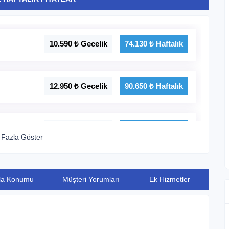
10.590 ₺ Gecelik
74.130 ₺ Haftalık
12.950 ₺ Gecelik
90.650 ₺ Haftalık
14.180 ₺ Gecelik
99.260 ₺ Haftalık
Fazla Göster
18.825 ₺ Gecelik
131.775 ₺ Haftalık
lla Konumu
Müşteri Yorumları
Ek Hizmetler
12.941 ₺ Gecelik
90.587 ₺ Haftalık