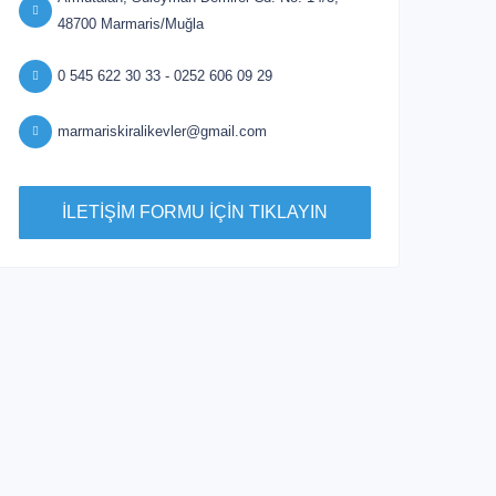
48700 Marmaris/Muğla
0 545 622 30 33 - 0252 606 09 29
marmariskiralikevler@gmail.com
İLETİŞİM FORMU İÇİN TIKLAYIN