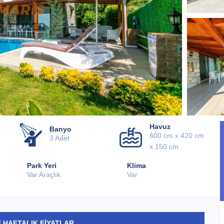
Havuz
Banyo
600 cm x 420 cm
3 Adet
x 150 cm
Park Yeri
Klima
Var Araçlık
Var
 HAFTALIK FİYATLAR