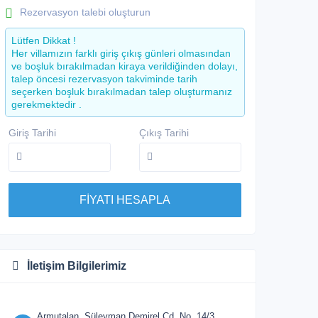
Rezervasyon talebi oluşturun
Lütfen Dikkat !
Her villamızın farklı giriş çıkış günleri olmasından
ve boşluk bırakılmadan kiraya verildiğinden dolayı,
talep öncesi rezervasyon takviminde tarih
seçerken boşluk bırakılmadan talep oluşturmanız
gerekmektedir .
Giriş Tarihi
Çıkış Tarihi
FİYATI HESAPLA
İletişim Bilgilerimiz
Armutalan, Süleyman Demirel Cd. No. 14/3,