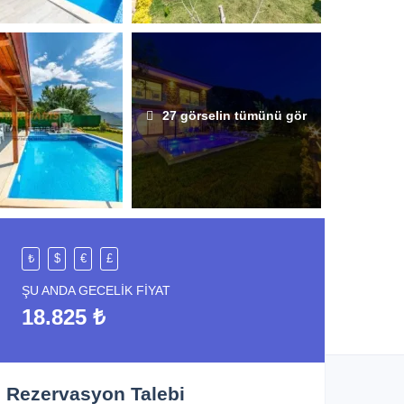
27 görselin tümünü gör
₺
$
€
£
ŞU ANDA GECELIK FIYAT
18.825 ₺
Rezervasyon Talebi