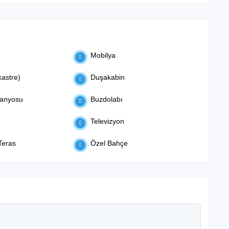
Mobilya
astre)
Duşakabin
anyosu
Buzdolabı
Televizyon
Teras
Özel Bahçe