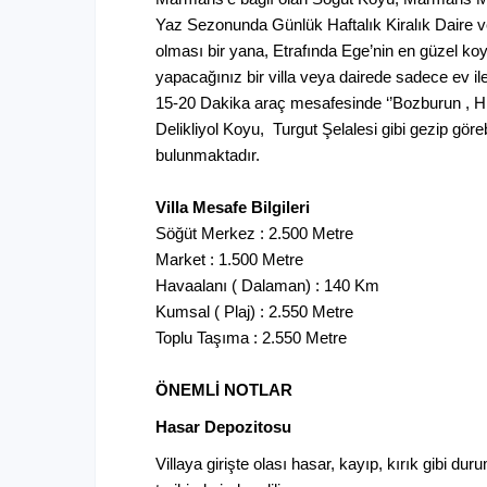
Yaz Sezonunda Günlük Haftalık Kiralık Daire veya
olması bir yana, Etrafında Ege’nin en güzel ko
yapacağınız bir villa veya dairede sadece ev ile
15-20 Dakika araç mesafesinde ‘’Bozburun , 
Delikliyol Koyu, Turgut Şelalesi gibi gezip gör
bulunmaktadır.
Villa Mesafe Bilgileri
Söğüt Merkez : 2.500 Metre
Market : 1.500 Metre
Havaalanı ( Dalaman) : 140 Km
Kumsal ( Plaj) : 2.550 Metre
Toplu Taşıma : 2.550 Metre
ÖNEMLİ NOTLAR
Hasar Depozitosu
Villaya girişte olası hasar, kayıp, kırık gibi du