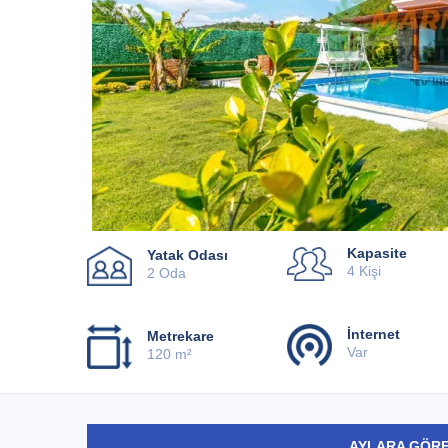
Kapasite
Yatak Odası
4 Kişi
2 Oda
İnternet
Metrekare
Var
120 m²
AYLARA GÖRE