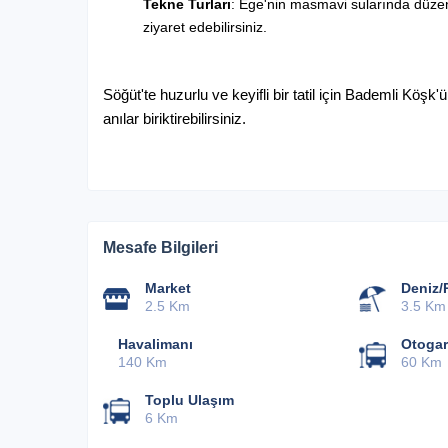
Tekne Turları
: Ege'nin masmavi sularında düzenle
ziyaret edebilirsiniz.
Söğüt'te huzurlu ve keyifli bir tatil için Bademli Köşk
anılar biriktirebilirsiniz.
Mesafe Bilgileri
Market
Deniz/P
2.5 Km
3.5 Km
Havalimanı
Otogar
140 Km
60 Km
Toplu Ulaşım
6 Km