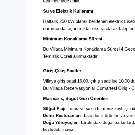
tarihinde iade edilir.
Su ve Elektrik Kullanımı
Haftalık 250 kW olarak belirlenen elektrik tüketi
durumunda, aşan miktar ekstra olarak talep edil
Minimum Konaklama Süresi
Bu Villada Minimum Konaklama Süresi 4 Gecedir
Temizlik Ücreti alınmaktadır.
Giriş-Çıkış Saatleri
Villaya giriş saati 16.00, çıkış saati ise 10.00'du
Bu Villada Rezervasyonlar Cumartesi Giriş - 
Marmaris, Söğüt Gezi Önerileri
Söğüt Plajı
: Temiz ve sakin bir deniz keyfi için id
Deniz Restoranları
: Taze deniz ürünleri ve yerel
Doğa Yürüyüşleri
: Etrafındaki doğal parkurlard
keşfedebilirsiniz.