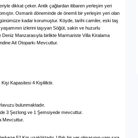
riyle dikkat çeker. Antik çağlardan itibaren yerleşim yeri
pmıştır. Osmanlı döneminde de önemli bir yerleşim yeri olan
10.588 ₺ Gecelik
74.116 ₺ Haftalık
 günümüze kadar korumuştur. Köyde, tarihi camiler, eski taş
yaşamının izlerini taşıyan Söğüt, sakin ve huzurlu
ve Deniz Manzarasıyla birlikte Marmariste Villa Kiralama
endine Ait Otoparkı Mevcuttur.
şi Kapasitesi 4 Kişililktir.
avuzu bulunmaktadır.
de 3 Şezlong ve 1 Şemsiyede mevcuttur.
 Mevcuttur.
rkeze 52 Km uzaklıktadır. Ufak bir yer olmasının yanı sıra,